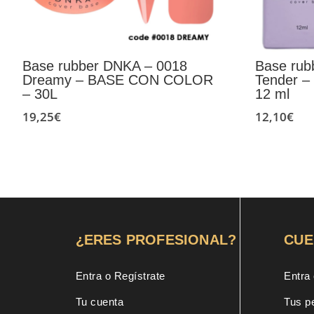
Base rubber DNKA – 0018
Base rub
Dreamy – BASE CON COLOR
Tender 
– 30L
12 ml
19,25
€
12,10
€
¿ERES PROFESIONAL?
CUE
Entra o Regístrate
Entra 
Tu cuenta
Tus p