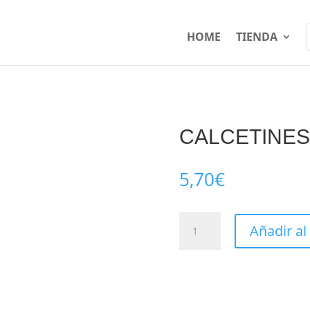
HOME
TIENDA
CALCETINES
5,70
€
CALCETINES
Añadir al
DIVERTIDOS
DNKA
-
1
cantidad