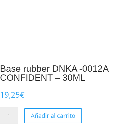
Base rubber DNKA -0012A
CONFIDENT – 30ML
19,25
€
Base
Añadir al carrito
rubber
DNKA
-0012A