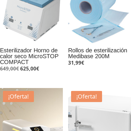
Esterilizador Horno de
Rollos de esterilización
calor seco MicroSTOP
Medibase 200M
COMPACT
31,99
€
El
El
649,00
€
625,00
€
precio
precio
original
actual
era:
es:
¡Oferta!
¡Oferta!
649,00€.
625,00€.