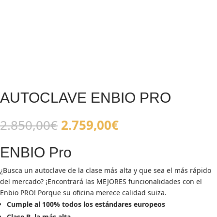
AUTOCLAVE ENBIO PRO
El
El
2.850,00
€
2.759,00
€
precio
precio
original
actual
ENBIO Pro
era:
es:
2.850,00€.
2.759,00€.
¿Busca un autoclave de la clase más alta y que sea el más rápido
del mercado? ¡Encontrará las MEJORES funcionalidades con el
Enbio PRO! Porque su oficina merece calidad suiza.
Cumple al 100% todos los estándares europeos
Clase B, la más alta