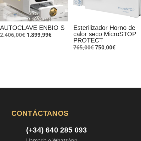
AUTOCLAVE ENBIO S
Esterilizador Horno de
calor seco MicroSTOP
El
El
2.406,00
€
1.899,99
€
PROTECT
precio
precio
El
El
765,00
€
750,00
€
original
actual
precio
precio
era:
es:
original
actual
2.406,00€.
1.899,99€.
era:
es:
765,00€.
750,00€.
CONTÁCTANOS
(+34) 640 285 093
Llamada o WhatsApp