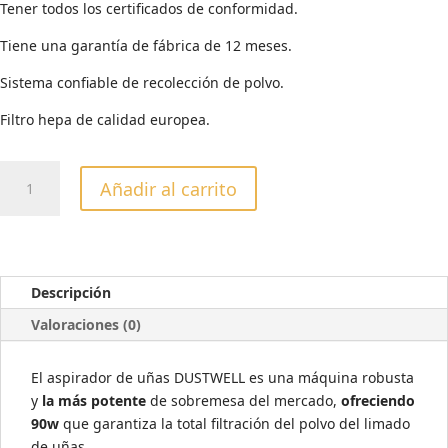
Tener todos los certificados de conformidad.
Tiene una garantía de fábrica de 12 meses.
Sistema confiable de recolección de polvo.
Filtro hepa de calidad europea.
Aspirador
Añadir al carrito
de
sobremesa
DUSTWELL
PRO
N1
Descripción
90W
Valoraciones (0)
cantidad
El aspirador de uñas DUSTWELL es una máquina robusta
y
la más potente
de sobremesa del mercado,
ofreciendo
90w
que garantiza la total filtración del polvo del limado
de uñas.