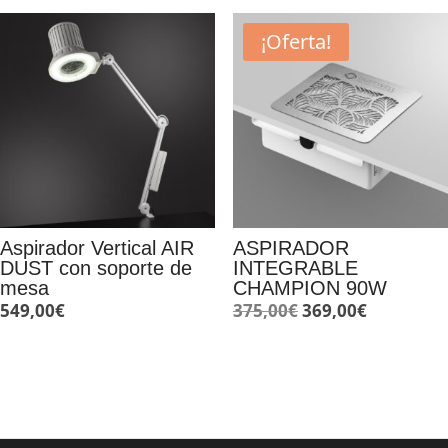
era:
es:
¡Oferta!
599,00€.
565,00€.
Aspirador Vertical AIR
ASPIRADOR
DUST con soporte de
INTEGRABLE
mesa
CHAMPION 90W
El
El
549,00
€
375,00
€
369,00
€
precio
precio
original
actual
era:
es:
375,00€.
369,00€.