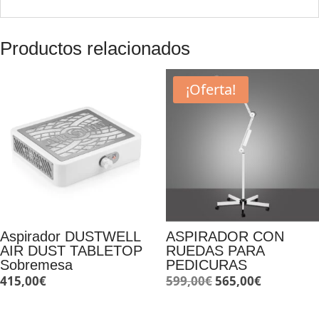
Productos relacionados
¡Oferta!
Aspirador DUSTWELL
ASPIRADOR CON
AIR DUST TABLETOP
RUEDAS PARA
Sobremesa
PEDICURAS
El
El
415,00
€
599,00
€
565,00
€
precio
precio
original
actual