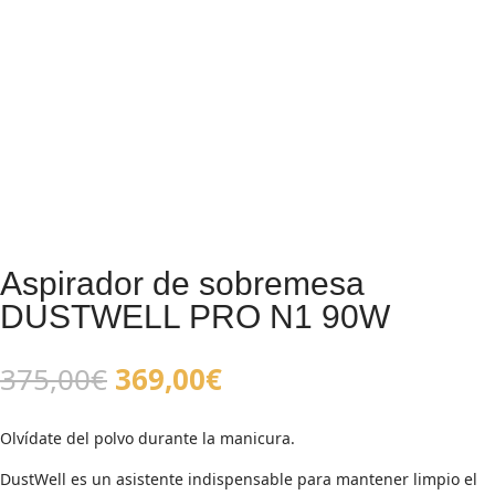
Aspirador de sobremesa
DUSTWELL PRO N1 90W
El
El
375,00
€
369,00
€
precio
precio
original
actual
Olvídate del polvo durante la manicura.
era:
es:
375,00€.
369,00€.
DustWell es un asistente indispensable para mantener limpio el