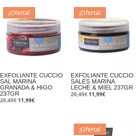
¡Oferta!
¡Oferta!
EXFOLIANTE CUCCIO
EXFOLIANTE CUCCIO
SAL MARINA
SALES MARINA
GRANADA & HIGO
LECHE & MIEL 237GR
237GR
El
El
20,49
€
11,99
€
El
El
20,49
€
11,99
€
precio
precio
precio
precio
original
actual
original
actual
era:
es:
era:
es:
20,49€.
11,99€.
¡Oferta!
20,49€.
11,99€.