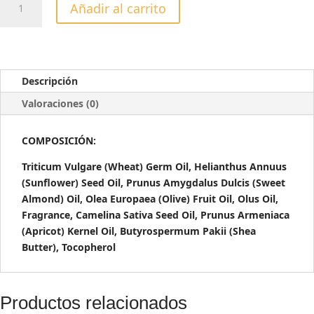
Añadir al carrito
PARA
CUTÍCULAS
13ML
cantidad
Descripción
Valoraciones (0)
COMPOSICIÓN:
Triticum Vulgare (Wheat) Germ Oil, Helianthus Annuus
(Sunflower) Seed Oil, Prunus Amygdalus Dulcis (Sweet
Almond) Oil, Olea Europaea (Olive) Fruit Oil, Olus Oil,
Fragrance, Camelina Sativa Seed Oil, Prunus Armeniaca
(Apricot) Kernel Oil, Butyrospermum Pakii (Shea
Butter), Tocopherol
Productos relacionados