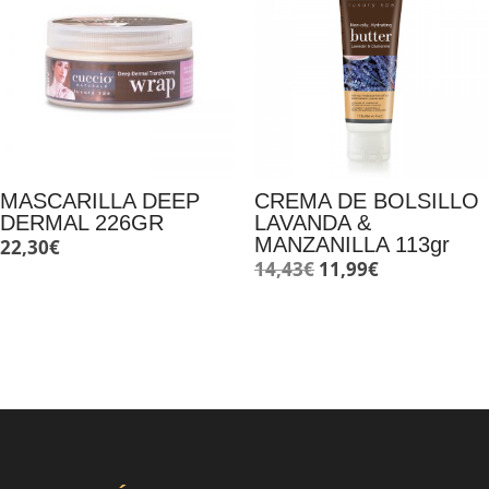
MASCARILLA DEEP
CREMA DE BOLSILLO
DERMAL 226GR
LAVANDA &
MANZANILLA 113gr
22,30
€
El
El
14,43
€
11,99
€
precio
precio
original
actual
era:
es:
14,43€.
11,99€.