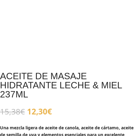
ACEITE DE MASAJE
HIDRATANTE LECHE & MIEL
237ML
El
El
15,38
€
12,30
€
precio
precio
original
actual
Una mezcla ligera de aceite de canola, aceite de cártamo, aceite
era:
es:
de semilla de uva y elementos esenciales para un excelente