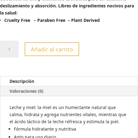
15,38€.
12,30€.
deslizamiento y absorción. Libres de ingredientes nocivos para
la salud:
Cruelty Free
– Paraben Free –
Plant Derived
ACEITE
Añadir al carrito
DE
MASAJE
HIDRATANTE
LECHE
&
Descripción
MIEL
Valoraciones (0)
237ML
cantidad
Leche y miel: la miel es un humectante natural que
calma, hidrata y agrega nutrientes vitales, mientras que
el ácido láctico de la leche refresca y estimula la piel.
Fórmula hidratante y nutritiva
Apto para uso diario